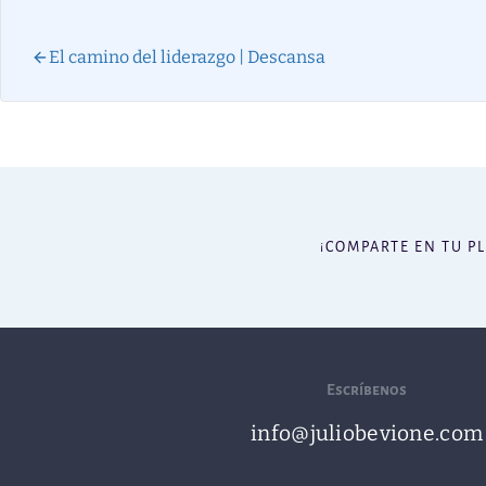
El camino del liderazgo | Descansa
¡COMPARTE EN TU P
Escríbenos
info@juliobevione.com