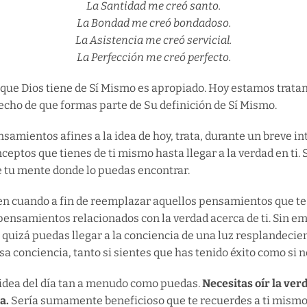
La Santidad me creó santo.
La Bondad me creó bondadoso.
La Asistencia me creó servicial.
La Perfección me creó perfecto.
n que Dios tiene de Sí Mismo es apropiado. Hoy estamos trata
hecho de que formas parte de Su definición de Sí Mismo.
samientos afines a la idea de hoy, trata, durante un breve in
eptos que tienes de ti mismo hasta llegar a la verdad en ti. 
de tu mente donde lo puedas encontrar.
vez en cuando a fin de reemplazar aquellos pensamientos que 
pensamientos relacionados con la verdad acerca de ti. Sin emb
 quizá puedas llegar a la conciencia de una luz resplandecie
a conciencia, tanto si sientes que has tenido éxito como si n
 idea del día tan a menudo como puedas.
Necesitas oír la ver
a.
Sería sumamente beneficioso que te recuerdes a ti mismo, 