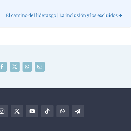
El camino del liderazgo | La inclusión y los excluidos
Facebook
X
WhatsApp
Correo
electrónico