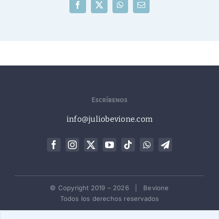
Facebook
X
WhatsApp
Correo
electrónico
Escríbenos
info@juliobevione.com
© Copyright 2019 –
2026 | Bevione
Todos los derechos reservados