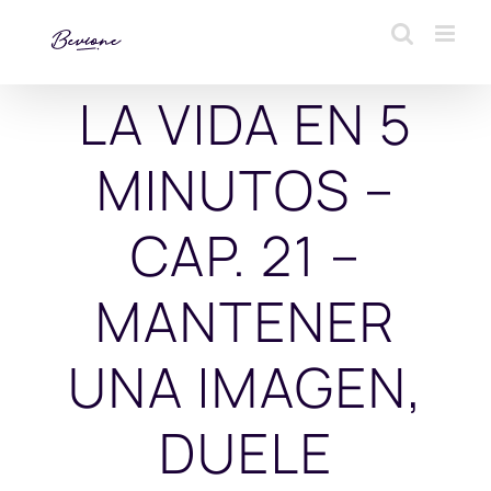
Saltar
al
contenido
LA VIDA EN 5
MINUTOS –
CAP. 21 –
MANTENER
UNA IMAGEN,
DUELE