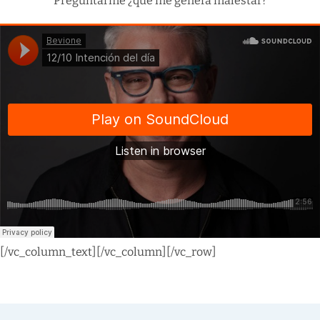
Preguntarme ¿qué me genera malestar?
[/vc_column_text][/vc_column][/vc_row]