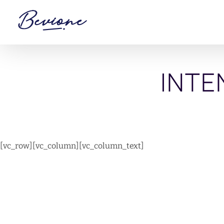
Saltar
al
contenido
INTE
[vc_row][vc_column][vc_column_text]