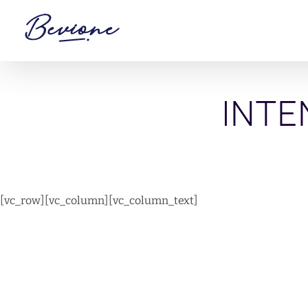
Saltar
al
contenido
INTE
[vc_row][vc_column][vc_column_text]