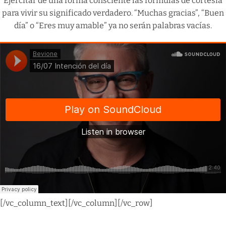
Ejercitar de una forma consciente las fórmulas de cortesía
para vivir su significado verdadero. “Muchas gracias”, “Buen
día” o “Eres muy amable” ya no serán palabras vacías.
[/vc_column_text][/vc_column][/vc_row]