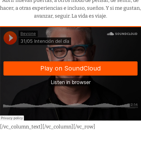
Abrir nuevas puertas, a otros modo de pensar, de sentir, de
hacer, a otras experiencias e incluso, sueños. Y si me gustan,
avanzar, seguir. La vida es viaje.
[/vc_column_text][/vc_column][/vc_row]