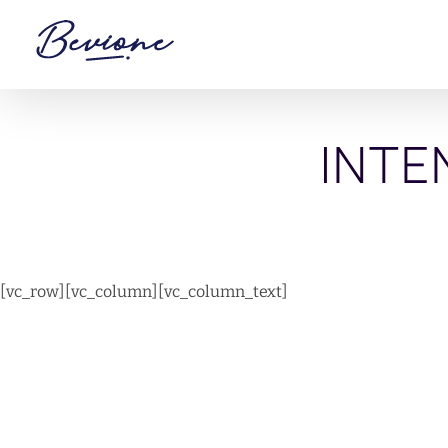
Saltar
al
contenido
INTE
[vc_row][vc_column][vc_column_text]