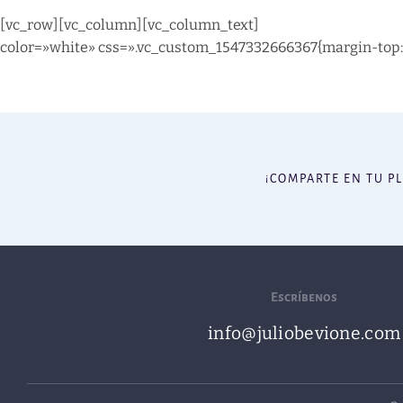
[vc_row][vc_column][vc_column_text]
color=»white» css=».vc_custom_1547332666367{margin-top: 
¡COMPARTE EN TU P
Escríbenos
info@juliobevione.com