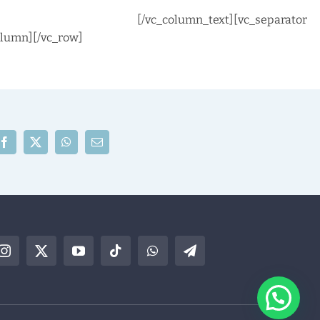
[/vc_column_text][vc_separator
olumn][/vc_row]
Facebook
X
WhatsApp
Correo
electrónico