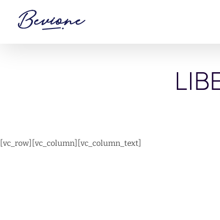
Saltar
al
contenido
LIB
[vc_row][vc_column][vc_column_text]