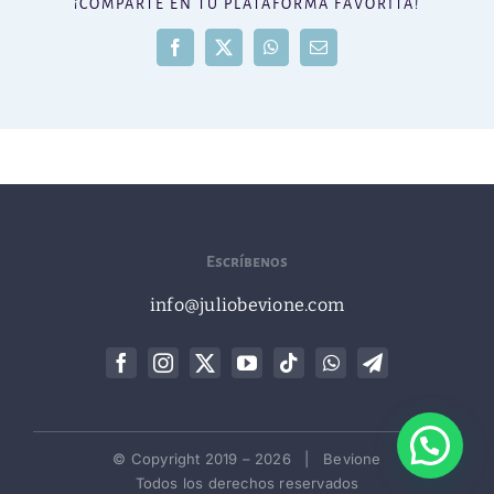
¡COMPARTE EN TU PLATAFORMA FAVORITA!
Facebook
X
WhatsApp
Correo
electrónico
Escríbenos
info@juliobevione.com
© Copyright 2019 –
2026 | Bevione
Todos los derechos reservados