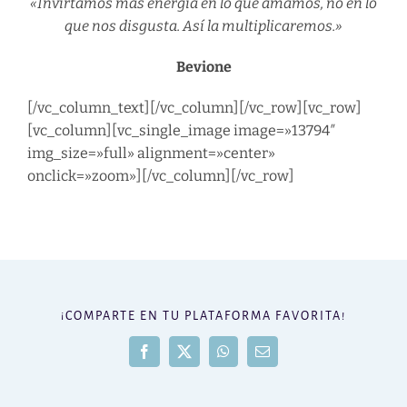
«Invirtamos más energía en lo que amamos, no en lo
que nos disgusta. Así la multiplicaremos.»
Bevione
[/vc_column_text][/vc_column][/vc_row][vc_row]
[vc_column][vc_single_image image=»13794″
img_size=»full» alignment=»center»
onclick=»zoom»][/vc_column][/vc_row]
¡COMPARTE EN TU PLATAFORMA FAVORITA!
Facebook
X
WhatsApp
Correo
electrónico