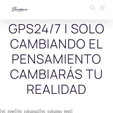
Saltar
al
contenido
GPS24/7 | SOLO
CAMBIANDO EL
PENSAMIENTO
CAMBIARÁS TU
REALIDAD
[vc_row][vc_column][vc_column_text]