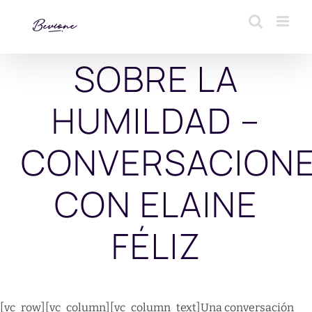
Saltar
al
contenido
SOBRE LA
HUMILDAD –
CONVERSACION
CON ELAINE
FÉLIZ
[vc_row][vc_column][vc_column_text]Una conversación