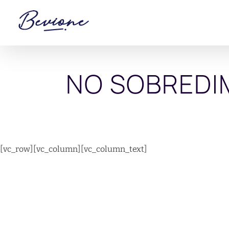
Saltar
al
contenido
NO SOBREDI
[vc_row][vc_column][vc_column_text]