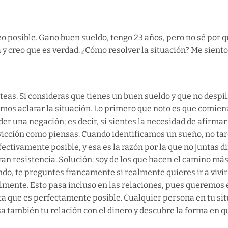
o posible. Gano buen sueldo, tengo 23 años, pero no sé por 
a y creo que es verdad. ¿Cómo resolver la situación? Me sient
eas. Si consideras que tienes un buen sueldo y que no despi
amos aclarar la situación. Lo primero que noto es que comie
er una negación; es decir, si sientes la necesidad de afirmar
onvicción como piensas. Cuando identificamos un sueño, no ta
fectivamente posible, y esa es la razón por la que no juntas 
ran resistencia. Solución: soy de los que hacen el camino más 
ndo, te preguntes francamente si realmente quieres ir a viv
lmente. Esto pasa incluso en las relaciones, pues queremos 
ta que es perfectamente posible. Cualquier persona en tu situ
visa también tu relación con el dinero y descubre la forma en