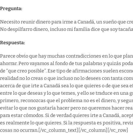
Pregunta:
Necesito reunir dinero para irme a Canadá, un sueño que cre
No despilfarro dinero, incluso mi familia dice que soy tacañ
Respuesta:
Parece obvio que hay muchas contradicciones en lo que plant
ahorrar. Pero vayamos al fondo de tus palabras y quizás pod
de “que creo posible”. Ese tipo de afirmaciones suelen escond
realidad no lo creas o que incluso no lo desees con tanta c
acerca de que irte a Canadá sea lo que quieres o de que sea e
entre lo que deseas y lo que temes, y ello se traduce en una g
primero, reconozcas que el problema no es el dinero, y segu
evitar lo que nos gustaría hacer pero no queremos hacer rea
para estar cómodos. Si de verdad quieres irte a Canadá, acep
es realmente lo que quieres. Si la respuesta es positiva, re
cosas no ocurran.
[/vc_column_text][/vc_column][/vc_row]