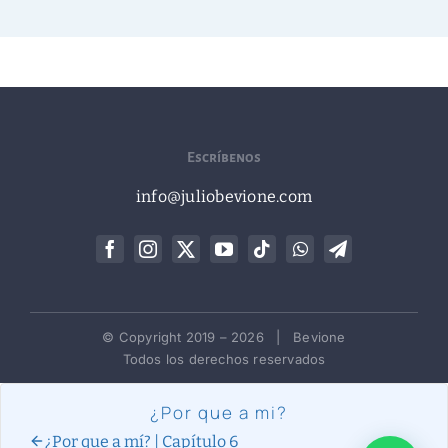
Escríbenos
info@juliobevione.com
© Copyright 2019 –
2026 | Bevione
Todos los derechos reservados
¿Por que a mi?
¿Por que a mí? | Capítulo 6