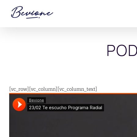
Saltar
al
contenido
POD
[vc_row][vc_column][vc_column_text]