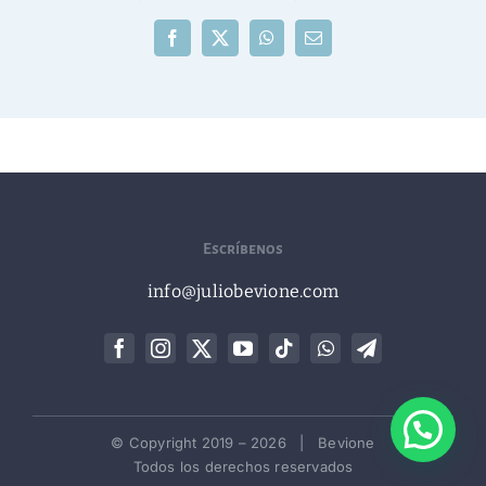
Facebook
X
WhatsApp
Correo
electrónico
Escríbenos
info@juliobevione.com
© Copyright 2019 –
2026 | Bevione
Todos los derechos reservados