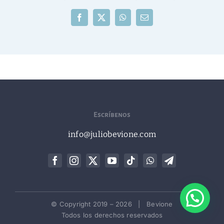
Facebook
X
WhatsApp
Correo
electrónico
Escríbenos
info@juliobevione.com
© Copyright 2019 –
2026 | Bevione
Todos los derechos reservados