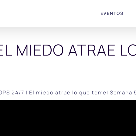
EVENTOS
 EL MIEDO ATRAE 
GPS 24/7 | El miedo atrae lo que teme| Semana 