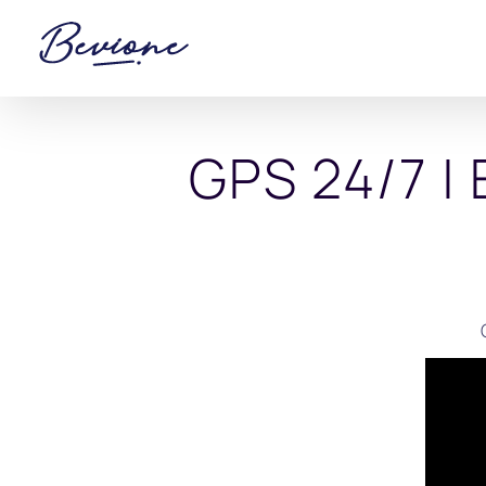
Saltar
al
contenido
GPS 24/7 |