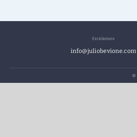
Escríbenos
info@juliobevione.com
© 