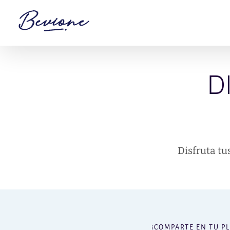
Saltar
al
contenido
D
Disfruta tus
¡COMPARTE EN TU P