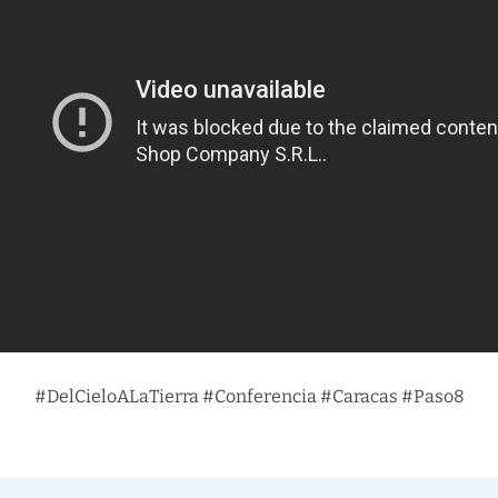
#DelCieloALaTierra #Conferencia #Caracas #Paso8