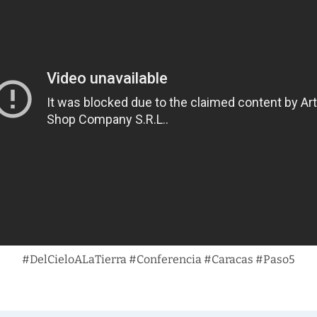
#DelCieloALaTierra #Conferencia #Caracas #Paso5