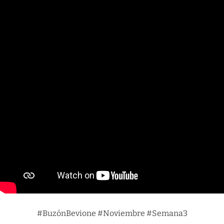
#BuzónBevione #Noviembre #Semana3