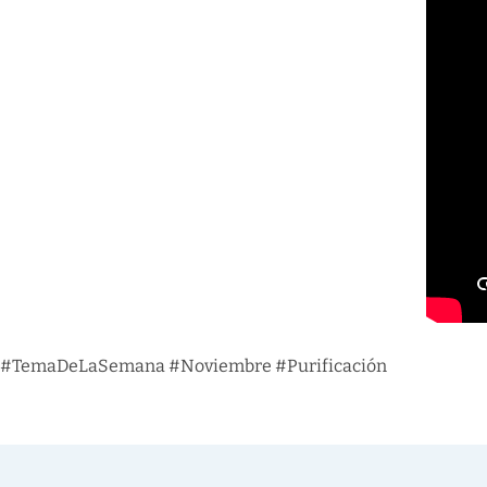
#TemaDeLaSemana #Noviembre #Purificación